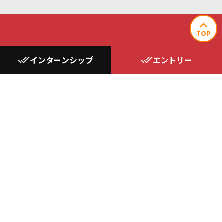
TOP
Entry
募集要項
done_all
インターンシップ
done_all
エントリー
現在、複数職種で新たな社員を募集しています。
社員同士で互いを高めあい、学び、深められる、
社員全員にとって成長しやすく、
どんなチャレンジも応援できる環境を整えています。
自分自身はもちろん、
周りの仲間や社会の未来も明るく照らす仲間になってみません
か？
募集要項を見る ＞