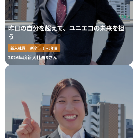
昨日の自分を超えて、ユニエコの未来を担
う
新入社員
新卒
1～5年目
2026年度新入社員Sさん