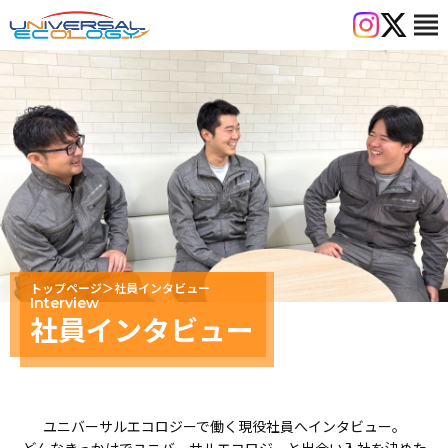
view_headline
トップページ
＞
社員インタビュー
Interview
社員インタビュー
ユニバーサルエコロジーで働く現役社員へインタビュー。
どんなきっかけでユニバーサルエコロジーと出会い入社を決めた