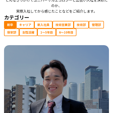
のか、
実際入社してから感じたことなどをご紹介します。
カテゴリー
新卒
キャリア
新入社員
技術営業部
技術部
管理部
保安部
女性活躍
1～5年目
6～10年目