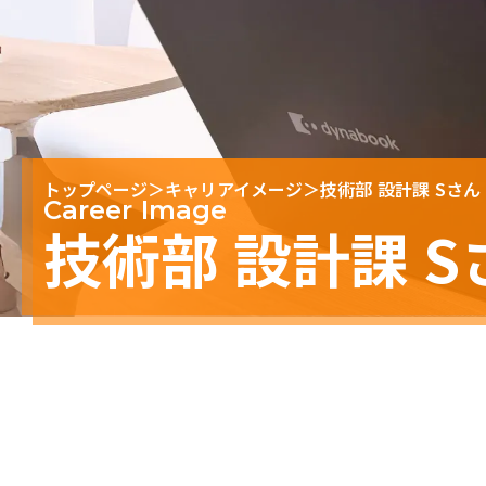
トップページ
＞
キャリアイメージ
＞
技術部 設計課 Sさん
Career Image
技術部 設計課 S
Career.1