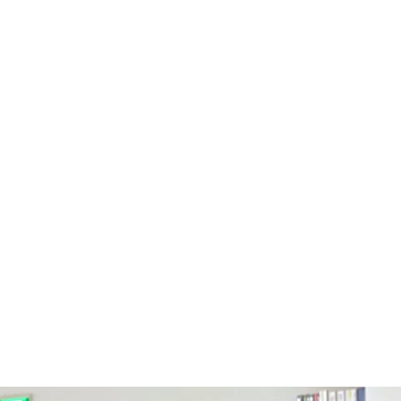
キャリア
技術部
1～5年目
キ
保安・メンテナンス部 メンテナンス
管
課 Hさん
続
続きを見る
＞
キャリアイメージを見る ＞