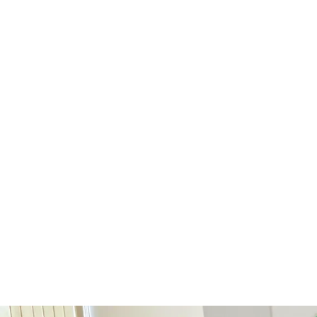
キャリア
技術部
1～5年目
技術部 工事課 Kさん
続きを見る
＞