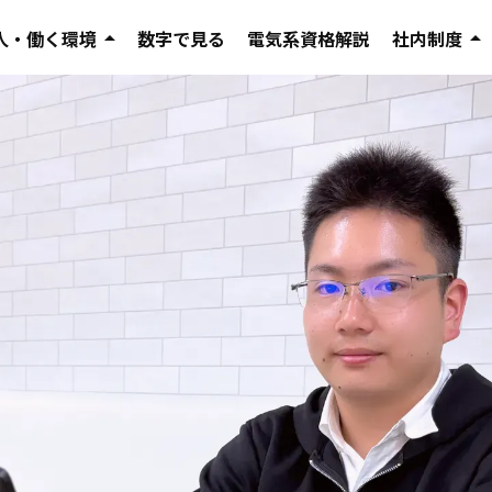
人・働く環境
arrow_drop_up
数字で見る
電気系資格解説
社内制度
arrow_drop_up
インタビュー
教育制度
ージ
社員の働き方
評価制度
キャリアイメージ
福利厚生