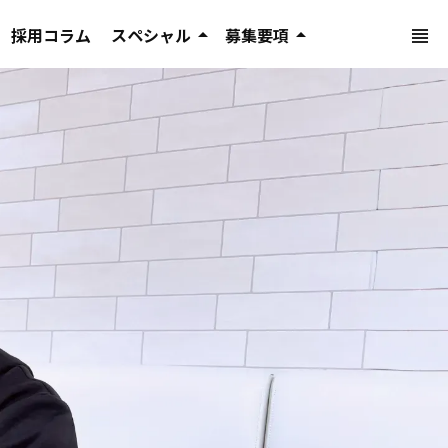
採用コラム
スペシャル
arrow_drop_up
募集要項
arrow_drop_up
view_headline
マイナビでアクセスNo.1になった理由
新卒採用募集要項
インターンシップ特設ページ
キャリア採用募集要項
資格取得特設ページ
マイナビ2028 ショート動画